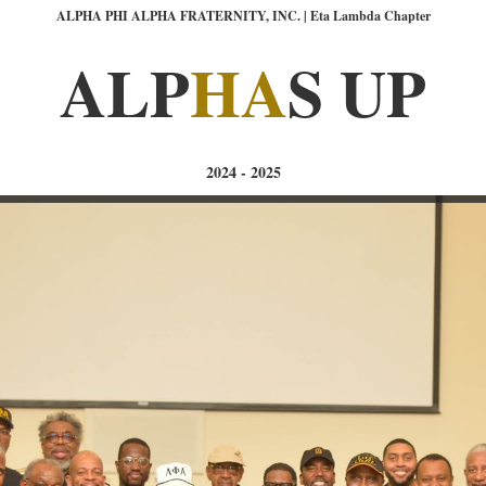
ALPHA PHI ALPHA FRATERNITY, INC. | Eta Lambda Chapter
ALP
HA
S UP
2024 - 2025